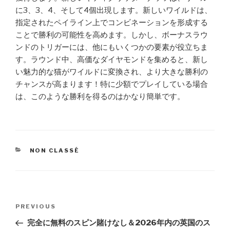
に3、3、4、そして4個出現します。新しいワイルドは、
指定されたペイライン上でコンビネーションを形成する
ことで勝利の可能性を高めます。しかし、ボーナスラウ
ンドのトリガーには、他にもいくつかの要素が役立ちま
す。ラウンド中、高価なダイヤモンドを集めると、新し
い魅力的な猫がワイルドに変換され、より大きな勝利の
チャンスが高まります！特に少額でプレイしている場合
は、このような勝利を得るのはかなり簡単です。
CATEGORIES
NON CLASSÉ
Post
PREVIOUS
Previous
navigation
Post
完全に無料のスピン賭けなし＆2026年内の英国のス