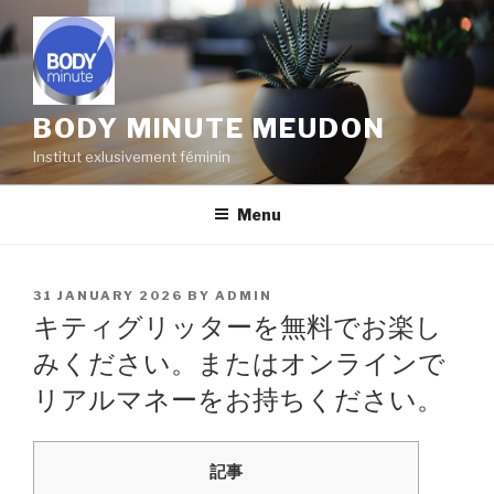
Skip
to
content
BODY MINUTE MEUDON
Institut exlusivement féminin
Menu
POSTED
31 JANUARY 2026
BY
ADMIN
ON
キティグリッターを無料でお楽し
みください。またはオンラインで
リアルマネーをお持ちください。
記事