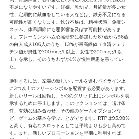
不足になりやすいです。妊婦、乳幼児、月経量が多い女
性、定期的に献血をしている人などは、鉄分不足になる
可能性が高くなります。鉄分不足は、精神状態、免疫シ
ステム、体温調節にも悪影響を及ぼす可能性がありま
す。フレーミングハム心臓研究に参加した67歳から96歳
の白人成人106人のうち、13%が最高鉄値（血清フェリ
チン値が男性で300 mcg/L以上、女性で200 mcg/L以
上）を示し、そのうちわずか1%が慢性疾患を患ってい
た。
勝利するには、左端の新しいリールを含むペイライン上
に3つ以上のフリーシンボルを配置する必要があります。
新しいリールは回転し、5×3のグリッド上にシンボルを表
示するために停止します。このセクションでは、賭け条
件、有効な組み合わせ、その他のゲームオプションな
ど、ゲームの基本を学ぶことができます。RTPは95.98%
と高く、有名なスロットとしては平均よりも少し高めで
す。また、新しいプロモーションを早期に利用すれば、