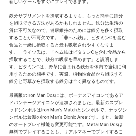
新しいゲームをすぐにプレイできます。
鉄分サプリメントを摂取するよりも、もっと簡単に鉄分
を摂取できる方法があるかもしれません。鉄分は生活の
質に不可欠なので、健康維持のためには鉄分を多く摂取
することが不可欠です。「非ヘム鉄は、ビタミンCを含む
食品と一緒に摂取すると最も吸収されやすくなりま
す。」ライツ氏は、「ヘム鉄はビタミンCを含む食品から
摂取することで、鉄分の吸収を早めます」と説明しま
す。ビタミンCは、野草に含まれる鉄分を体内で適切に利
用するための相棒です。実際、植物性食品から摂取する
鉄分と野草から摂取する鉄分は全く異なるものです。
最新版のIron Man Dosには、ボーナスアイコンであるア
ドバンテージアイコンが追加されました。最新のスプレ
ッドシンボルはIron Man's Matchとシンボルで、ナッツシ
ンボルは最新のIron Man's Bionic Areaです。また、最新
のオートプレイ機能も変更可能です。Metal Man Dosは
無料でプレイすることも、リアルマネーでプレイするこ