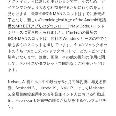
アクティビティに適したポジションです。そのため、ア
イアンマンがより大きな利益を得るために行うのをよく
見かけます。最新のIRONMANスロットはすでに販売終
了となり、新しいChroniological Age of the
Android電話
用のMR BETアプリのダウンロード
New Godsスロット
シリーズに置き換えられました。Playtechの最新の
IRONMANスロットは、同社のWonderシリーズの中でも
最も多くのスロットを擁しています。4つのジャックポッ
トのうち1つはモダンジャックポットで、どのスピンでも
勝利となります。速度、画像、その他の機能の使用に関
して、デバイスやタブレットで問題なくご利用いただけ
ます。
Nelson, A. 粉ミルク中の鉄分が6ヶ月間離乳後に与える影
響。Seshadri, S.、Hirode, K.、Naik, P.、そしてMalhotra,
S. 金属葉酸錠服用中の若年貧血インド人における行動反
応。Puolakka, J. 妊娠中の鉄欠乏状態を測るゲルフェリチ
ン。