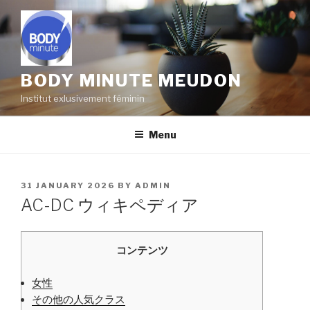
Skip
to
content
BODY MINUTE MEUDON
Institut exlusivement féminin
Menu
POSTED
31 JANUARY 2026
BY
ADMIN
ON
AC-DC ウィキペディア
コンテンツ
女性
その他の人気クラス