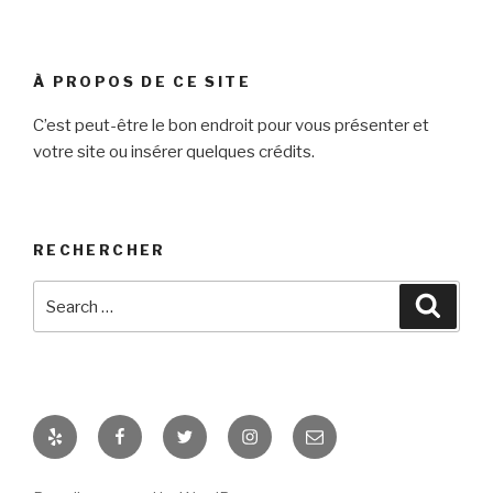
À PROPOS DE CE SITE
C’est peut-être le bon endroit pour vous présenter et
votre site ou insérer quelques crédits.
RECHERCHER
Search
Searc
for:
Yelp
Facebook
Twitter
Instagram
E-
mail