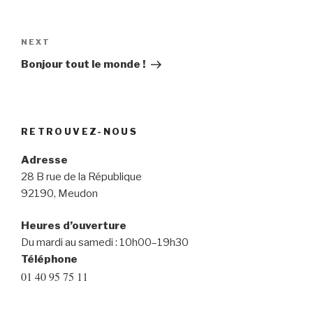
Post
navigation
NEXT
Next
Post
Bonjour tout le monde !
RETROUVEZ-NOUS
Adresse
28 B rue de la République
92190, Meudon
Heures d’ouverture
Du mardi au samedi : 10h00–19h30
Téléphone
01 40 95 75 11